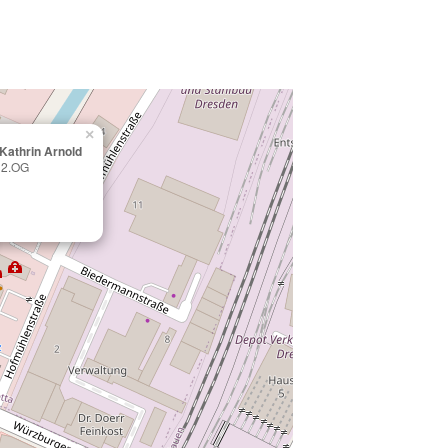
Ausfallre
BGB zu stel
Verständni
×
-Kathrin Arnold
 2.OG