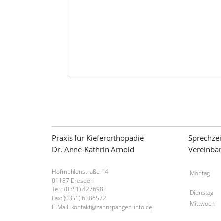
Praxis für Kieferorthopädie
Sprechzei
Dr. Anne-Kathrin Arnold
Vereinba
Hofmühlenstraße 14
Montag
01187 Dresden
Tel.: (0351) 4276985
Dienstag
Fax: (0351) 6586572
Mittwoch
E-Mail:
kontakt@zahnspangen-info.de