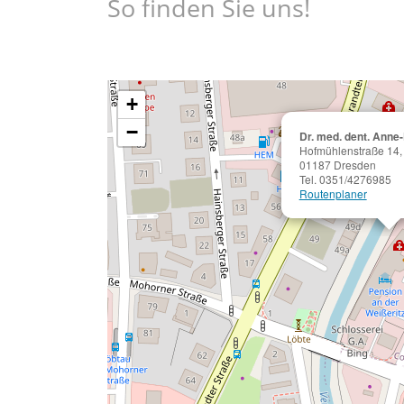
So finden Sie uns!
Ausfallrechnung
gemäß §615
BGB zu stellen. Vielen Dank für Ihr
Verständnis. Ihr Praxisteam
+
−
Dr. med. dent. Anne
Hofmühlenstraße 14,
01187 Dresden
Tel. 0351/4276985
Routenplaner