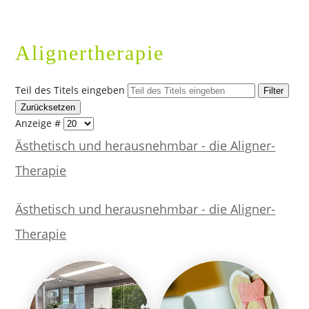
können, sagen Sie diesen
mindestens 24 Stunden vorher
ab. Bei nicht rechtzeitig
Alignertherapie
abgesagten oder nicht
wahrgenommenen Terminen
behalten wir uns vor, eine
Teil des Titels eingeben
Filter
Ausfallrechnung
gemäß §615
Zurücksetzen
BGB zu stellen. Vielen Dank für Ihr
Anzeige #
Verständnis. Ihr Praxisteam
Ästhetisch und herausnehmbar - die Aligner-
Therapie
Ästhetisch und herausnehmbar - die Aligner-
Therapie